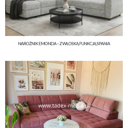
NAROŻNIK EMONDA – Z WŁOSKĄ FUNKCJĄ SPANIA