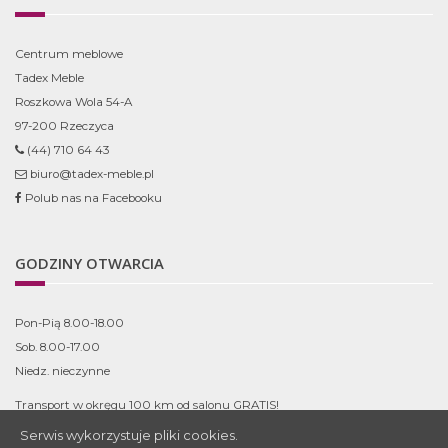
Centrum meblowe
Tadex Meble
Roszkowa Wola 54-A
97-200 Rzeczyca
(44) 710 64 43
biuro@tadex-meble.pl
Polub nas na Facebooku
GODZINY OTWARCIA
Pon-Pią 8.00-18.00
Sob. 8.00-17.00
Niedz. nieczynne
Transport w okręgu 100 km od salonu GRATIS!
Serwis wykorzystuje pliki cookies.