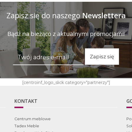
Zapisz się do naszego
Newslettera
Bądź na bieżąco z aktualnymi promocjami!
Zapisz się
[centroinf_logo_slick category="partnerzy"]
KONTAKT
G
Centrum meblowe
Po
Tadex Meble
So