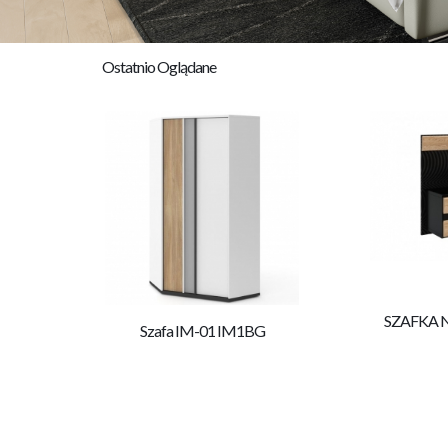
Ostatnio Oglądane
SZAFKA
Szafa IM-01 IM1BG