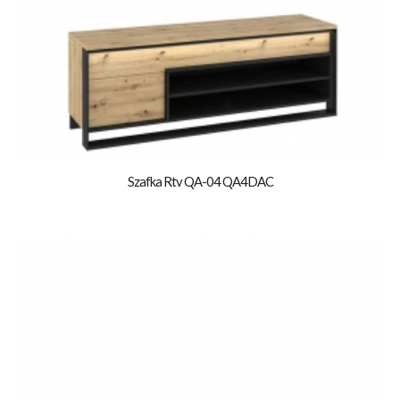
Szafka Rtv QA-04 QA4DAC