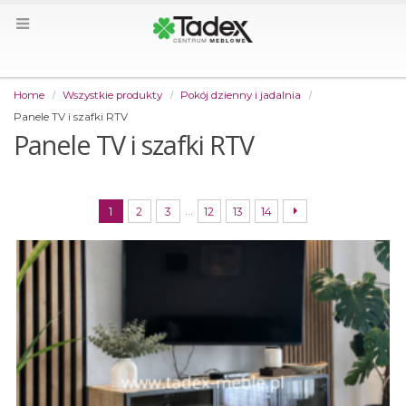
Home
Wszystkie produkty
Pokój dzienny i jadalnia
Panele TV i szafki RTV
Panele TV i szafki RTV
…
1
2
3
12
13
14