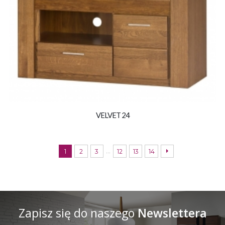
VELVET 24
…
1
2
3
12
13
14
Zapisz się do naszego
Newslettera