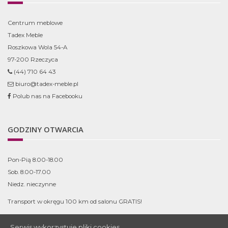
Centrum meblowe
Tadex Meble
Roszkowa Wola 54-A
97-200 Rzeczyca
(44) 710 64 43
biuro@tadex-meble.pl
Polub nas na Facebooku
GODZINY OTWARCIA
Pon-Pią 8.00-18.00
Sob. 8.00-17.00
Niedz. nieczynne
Transport w okręgu 100 km od salonu GRATIS!
Serwis wykorzystuje pliki cookies.