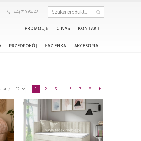
.
(44) 710 64 43
PROMOCJE
O NAS
KONTAKT
O
PRZEDPOKÓJ
ŁAZIENKA
AKCESORIA
…
stronę:
1
2
3
6
7
8