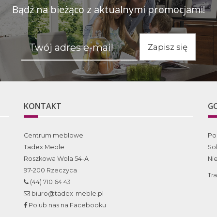
Bądź na bieżąco z aktualnymi promocjami!
Zapisz się
KONTAKT
G
Centrum meblowe
Po
Tadex Meble
So
Roszkowa Wola 54-A
Ni
97-200 Rzeczyca
Tr
(44) 710 64 43
biuro@tadex-meble.pl
Polub nas na Facebooku