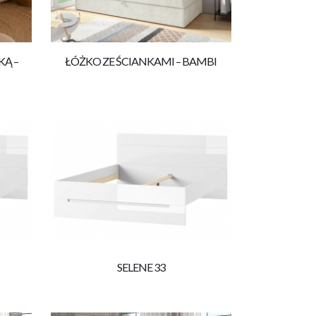
KĄ –
ŁÓŻKO ZE ŚCIANKAMI – BAMBI
SELENE 33