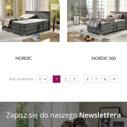
NORDIC
NORDIC 100
…
Ilość na stronę:
1
2
3
6
7
8
Zapisz się do naszego
Newslettera