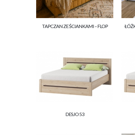
TAPCZAN ZE ŚCIANKAMI – FLOP
ŁÓŻK
DESJO 53