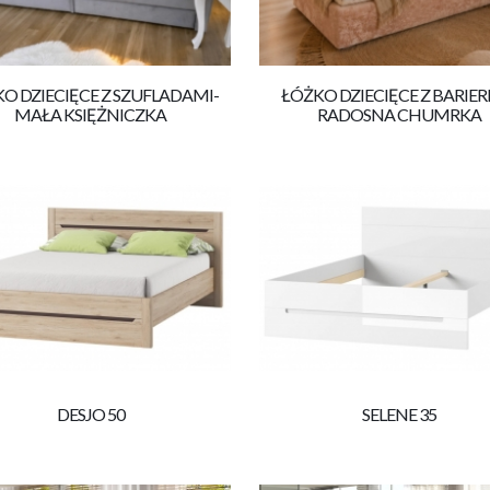
O DZIECIĘCE Z SZUFLADAMI-
ŁÓŻKO DZIECIĘCE Z BARIER
MAŁA KSIĘŻNICZKA
RADOSNA CHUMRKA
DESJO 50
SELENE 35