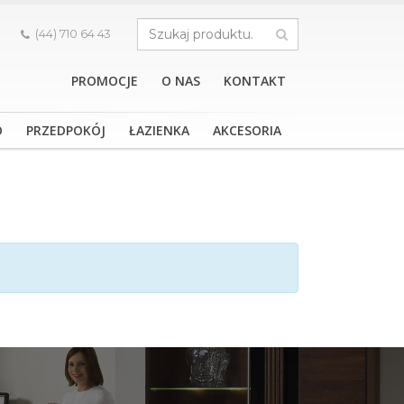
.
(44) 710 64 43
PROMOCJE
O NAS
KONTAKT
O
PRZEDPOKÓJ
ŁAZIENKA
AKCESORIA