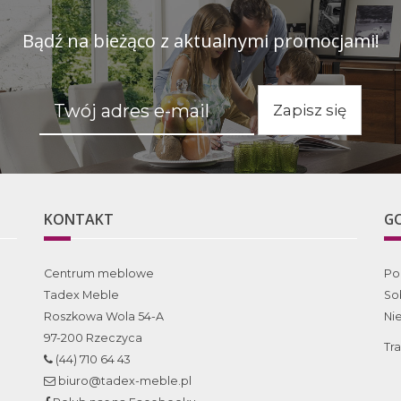
Bądź na bieżąco z aktualnymi promocjami!
Zapisz się
KONTAKT
G
Centrum meblowe
Po
Tadex Meble
So
Roszkowa Wola 54-A
Ni
97-200 Rzeczyca
Tr
(44) 710 64 43
biuro@tadex-meble.pl