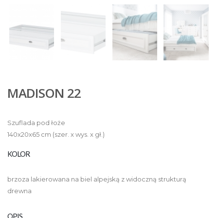
MADISON 22
Szuflada pod łoże
140x20x65 cm (szer. x wys. x gł.)
KOLOR
brzoza lakierowana na biel alpejską z widoczną strukturą
drewna
OPIS