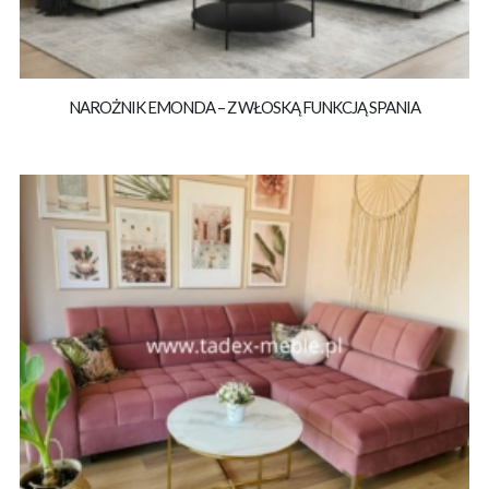
NAROŻNIK EMONDA – Z WŁOSKĄ FUNKCJĄ SPANIA