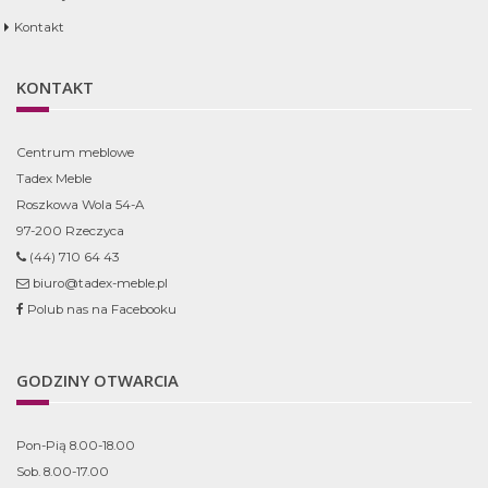
Kontakt
KONTAKT
Centrum meblowe
Tadex Meble
Roszkowa Wola 54-A
97-200 Rzeczyca
(44) 710 64 43
biuro@tadex-meble.pl
Polub nas na Facebooku
GODZINY OTWARCIA
Pon-Pią 8.00-18.00
Sob. 8.00-17.00